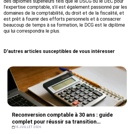
des diplômes supérieurs tels que le DSCG ou le DEC pour
l’expertise comptable, s’il est également passionné par les
domaines de la comptabilité, du droit et de la fiscalité, et
est prêt à fournir des efforts personnels et à consacrer
beaucoup de temps à sa formation, le DCG est le diplôme
qui lui correspondra le plus.
D'autres articles susceptibles de vous intéresser
Reconversion comptable à 30 ans : guide
complet pour réussir sa transition
professionnelle
15 JUILLET 2026