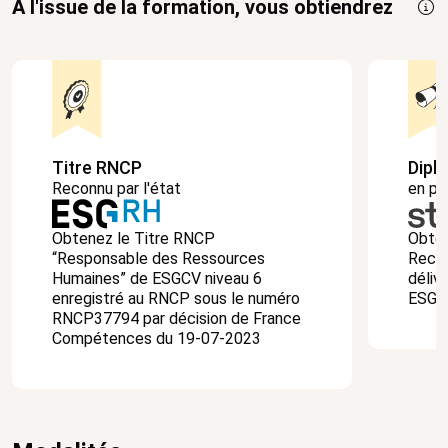
À l'issue de la formation, vous obtiendrez
Titre RNCP
Dipl
Reconnu par l'état
en pa
Obtenez le Titre RNCP
Obten
“Responsable des Ressources
Recru
Humaines” de ESGCV niveau 6
déliv
enregistré au RNCP sous le numéro
ESG 
RNCP37794 par décision de France
Compétences du 19-07-2023