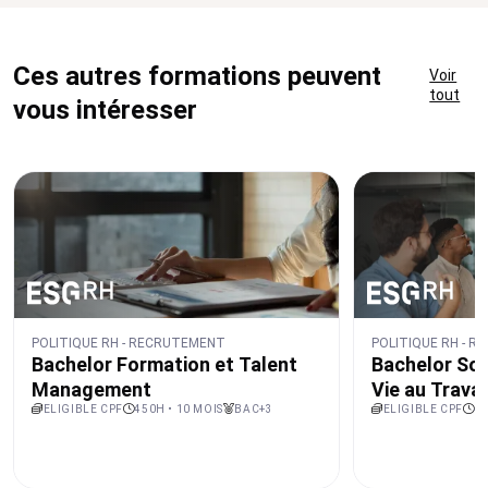
Ces autres formations peuvent
Voir
tout
vous intéresser
POLITIQUE RH - RECRUTEMENT
POLITIQUE RH - 
Bachelor Formation et Talent
Bachelor Soc
Management
Vie au Travai
ELIGIBLE CPF
450H • 10 MOIS
BAC+3
ELIGIBLE CPF
45