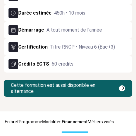
Durée estimée
450h • 10 mois
Démarrage
A tout moment de l'année
Certification
Titre RNCP • Niveau 6 (Bac+3)
Crédits ECTS
60 crédits
Cette formation est aussi disponible en
alternance
En bref
Programme
Modalités
Financement
Métiers visés