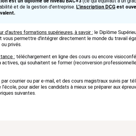
tion est un diplôme de niveau BAC+3
(ce qui équivaut à un grad
bilité et de la gestion d’entreprise.
L’inscription DCG
est ouver
valent.
d’autres formations supérieures, à savoir :
le Diplôme Supérieu
t vous permettre d'intégrer directement le monde du travail é
 ou privés.
stance :
téléchargement en ligne des cours ou encore visioconfér
 actives, qui souhaitent se former (reconversion professionnell
par courrier ou par e-mail, et des cours magistraux suivis par 
 l’école, pour aider les candidats à mieux se préparer aux épreu
briques suivantes.