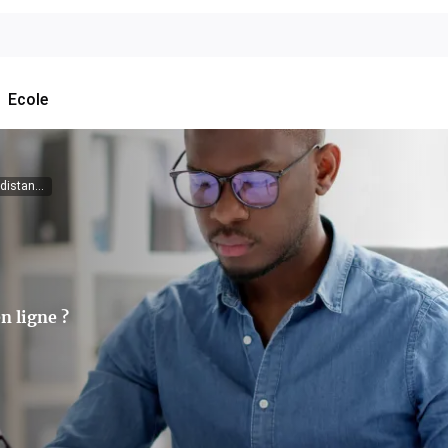
Ecole
istan...
n ligne ?