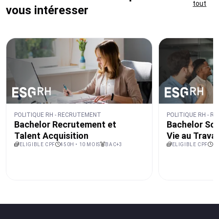
tout
vous intéresser
POLITIQUE RH - RECRUTEMENT
POLITIQUE RH - 
Bachelor Recrutement et
Bachelor Soc
Talent Acquisition
Vie au Travai
ELIGIBLE CPF
450H • 10 MOIS
BAC+3
ELIGIBLE CPF
45