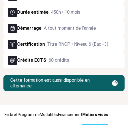
Durée estimée
450h • 10 mois
Démarrage
A tout moment de l'année
Certification
Titre RNCP • Niveau 6 (Bac+3)
Crédits ECTS
60 crédits
Cette formation est aussi disponible en
alternance
En bref
Programme
Modalités
Financement
Métiers visés