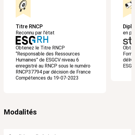
Titre RNCP
Dipl
Reconnu par l'état
en pa
Obtenez le Titre RNCP
Obten
“Responsable des Ressources
Forma
Humaines” de ESGCV niveau 6
déliv
enregistré au RNCP sous le numéro
ESG 
RNCP37794 par décision de France
Compétences du 19-07-2023
Modalités