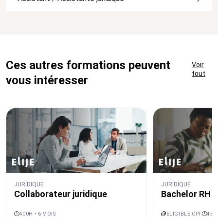
Ces autres formations peuvent
Voir
tout
vous intéresser
JURIDIQUE
JURIDIQUE
Collaborateur juridique
Bachelor RH et
400H • 6 MOIS
ELIGIBLE CPF
450