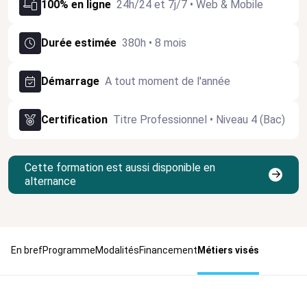
100% en ligne
24h/24 et 7j/7 • Web & Mobile
Durée estimée
380h • 8 mois
Démarrage
A tout moment de l'année
Certification
Titre Professionnel • Niveau 4 (Bac)
Cette formation est aussi disponible en
alternance
En bref
Programme
Modalités
Financement
Métiers visés