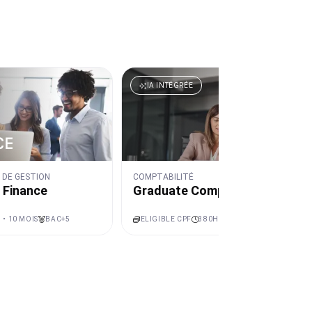
IA INTÉGRÉE
 DE GESTION
COMPTABILITÉ
 Finance
Graduate Comptable
 • 10 MOIS
BAC+5
ELIGIBLE CPF
380H • 9 MOIS
BAC+2