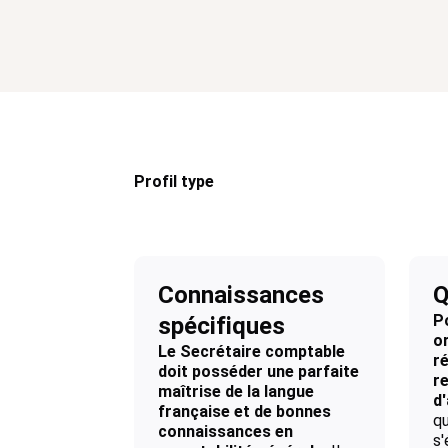
Profil type
Connaissances
Q
P
spécifiques
o
Le Secrétaire comptable
ré
doit posséder une parfaite
re
maîtrise de la langue
d
française et de bonnes
qu
connaissances en
s'