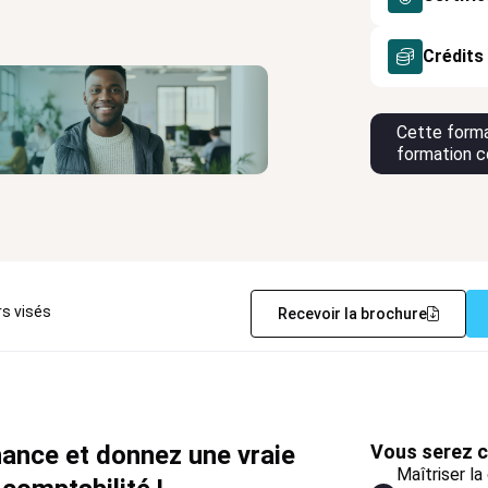
Crédits
Cette forma
formation c
rs visés
Recevoir la brochure
nance et donnez une vraie
Vous serez c
Maîtriser la