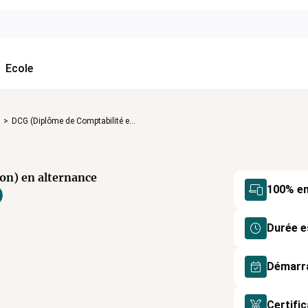
Ecole
>
DCG (Diplôme de Comptabilité e...
on) en alternance
100% en
Durée e
Démarr
Certifi