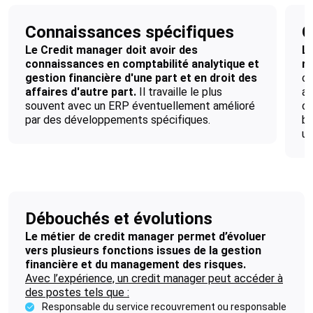
Connaissances spécifiques
Q
Le Credit manager doit avoir des
Le
connaissances en comptabilité analytique et
ri
gestion financière d'une part et en droit des
co
affaires d'autre part.
Il travaille le plus
ai
souvent avec un ERP éventuellement amélioré
co
par des développements spécifiques.
bu
un
Débouchés et évolutions
Le métier de credit manager permet d’évoluer
vers plusieurs fonctions issues de la gestion
financière et du management des risques.
Avec l’expérience, un credit manager peut accéder à
des postes tels que :
Responsable du service recouvrement ou responsable