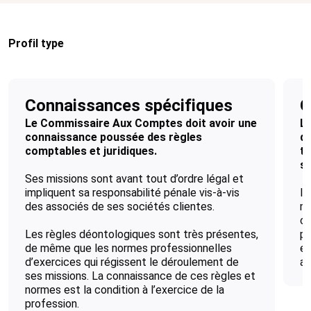
Profil type
Connaissances spécifiques
Q
Le Commissaire Aux Comptes doit avoir une
L
connaissance poussée des règles
de
comptables et juridiques.
tr
sa
Ses missions sont avant tout d’ordre légal et
impliquent sa responsabilité pénale vis-à-vis
Il
des associés de ses sociétés clientes.
me
co
Les règles déontologiques sont très présentes,
pl
de même que les normes professionnelles
ef
d’exercices qui régissent le déroulement de
as
ses missions. La connaissance de ces règles et
normes est la condition à l’exercice de la
profession.