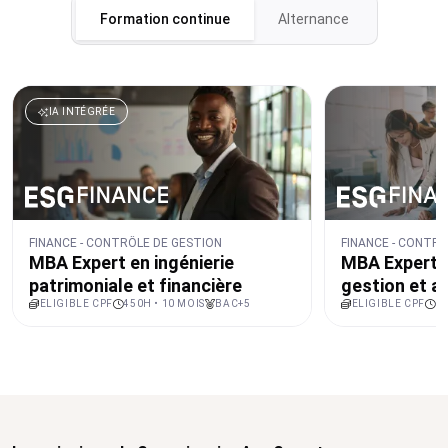
Formation continue
Alternance
IA INTÉGRÉE
FINANCE - CONTRÔLE DE GESTION
FINANCE - CONTRÔ
MBA Expert en ingénierie
MBA Expert e
patrimoniale et financière
gestion et a
ELIGIBLE CPF
450H • 10 MOIS
BAC+5
ELIGIBLE CPF
45