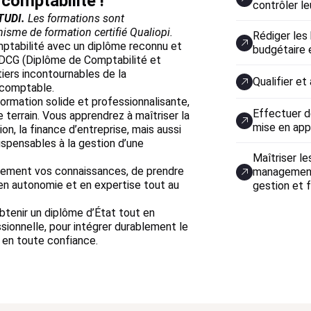
 comptabilité !
contrôler le
TUDI.
Les formations sont
isme de formation certifié Qualiopi.
Rédiger les 
mptabilité avec un diplôme reconnu et
budgétaire 
 DCG (Diplôme de Comptabilité et
ers incontournables de la
Qualifier e
e comptable.
formation solide et professionnalisante,
Effectuer d
terrain. Vous apprendrez à maîtriser la
mise en appl
ion, la finance d’entreprise, mais aussi
ispensables à la gestion d’une
Maîtriser l
tement vos connaissances, de prendre
management 
en autonomie et en expertise tout au
gestion et 
btenir un diplôme d’État tout en
sionnelle, pour intégrer durablement le
 en toute confiance.