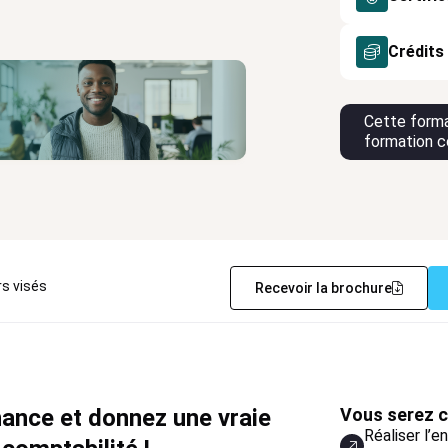
Crédits
Cette forma
formation c
rs visés
Recevoir la brochure
nance et donnez une vraie
Vous serez c
Réaliser l’