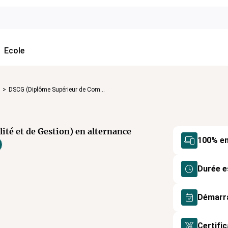
Ecole
>
DSCG (Diplôme Supérieur de Com...
té et de Gestion) en alternance
100% en
Durée e
Démarr
Certifi