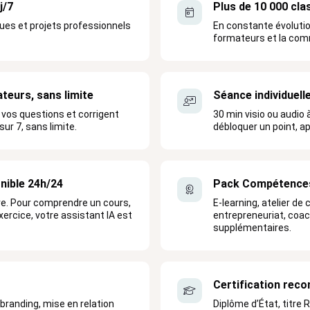
j/7
Plus de 10 000 cla
ques et projets professionnels
En constante évolutio
formateurs et la co
teurs, sans limite
Séance individuell
vos questions et corrigent
30 min visio ou audio 
ur 7, sans limite.
débloquer un point, a
nible 24h/24
Pack Compétence
e. Pour comprendre un cours,
E-learning, atelier de c
xercice, votre assistant IA est
entrepreneuriat, coac
supplémentaires.
Certification reco
 branding, mise en relation
Diplôme d’État, titre 