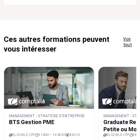
Ces autres formations peuvent
Voir
tout
vous intéresser
MANAGEMENT - STRATÉGIE D'ENTREPRISE
MANAGEMENT - STR
BTS Gestion PME
Graduate Res
Petite ou Moy
ELIGIBLE CPF
1100H • 16 MOIS
BAC+2
ELIGIBLE CPF
380